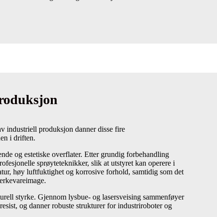
produksjon
 industriell produksjon danner disse fire
n i driften.
ende og estetiske overflater. Etter grundig forbehandling
ofesjonelle sprøyteteknikker, slik at utstyret kan operere i
ur, høy luftfuktighet og korrosive forhold, samtidig som det
merkevareimage.
kturell styrke. Gjennom lysbue- og lasersveising sammenføyer
resist, og danner robuste strukturer for industriroboter og