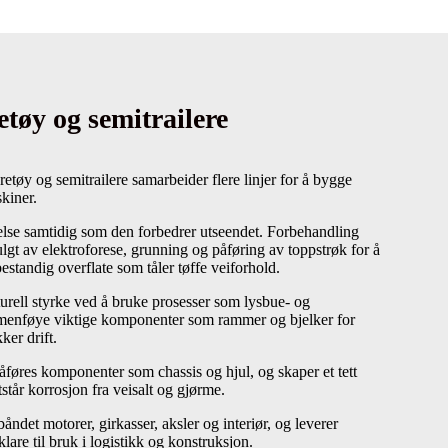
tøy og semitrailere
retøy og semitrailere samarbeider flere linjer for å bygge
skiner.
else samtidig som den forbedrer utseendet. Forbehandling
fulgt av elektroforese, grunning og påføring av toppstrøk for å
estandig overflate som tåler tøffe veiforhold.
kturell styrke ved å bruke prosesser som lysbue- og
mmenføye viktige komponenter som rammer og bjelker for
ker drift.
åføres komponenter som chassis og hjul, og skaper et tett
tår korrosjon fra veisalt og gjørme.
ebåndet motorer, girkasser, aksler og interiør, og leverer
lare til bruk i logistikk og konstruksjon.