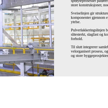
sprøyteprosesser påfører
store konstruksjoner, no
Sveiselinjen gir struktu
komponenter gjennom en 
ytelse.
Pulverlakkeringslinjen be
slitesterkt, slagfast og 
forhold.
Til slutt integrerer sam
velorganisert prosess, og
og store byggeprosjekter