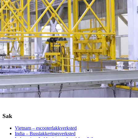
Sak
Vietnam – escooterlakkverksted
India – Busslakkeringsverksted