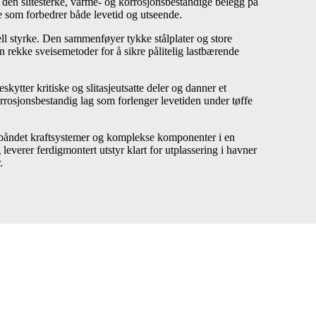
 den slitesterke, varme- og korrosjonsbestandige belegg på
e som forbedrer både levetid og utseende.
rell styrke. Den sammenføyer tykke stålplater og store
rekke sveisemetoder for å sikre pålitelig lastbærende
skytter kritiske og slitasjeutsatte deler og danner et
korrosjonsbestandig lag som forlenger levetiden under tøffe
lebåndet kraftsystemer og komplekse komponenter i en
 leverer ferdigmontert utstyr klart for utplassering i havner
.