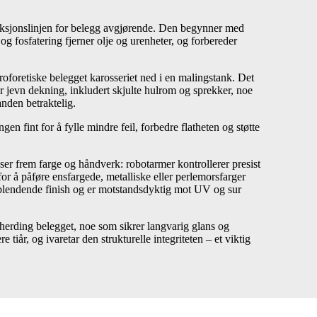
uksjonslinjen for belegg avgjørende. Den begynner med
og fosfatering fjerner olje og urenheter, og forbereder
troforetiske belegget karosseriet ned i en malingstank. Det
for jevn dekning, inkludert skjulte hulrom og sprekker, noe
nden betraktelig.
gen fint for å fylle mindre feil, forbedre flatheten og støtte
er frem farge og håndverk: robotarmer kontrollerer presist
for å påføre ensfargede, metalliske eller perlemorsfarger
 blendende finish og er motstandsdyktig mot UV og sur
g herding belegget, noe som sikrer langvarig glans og
ere tiår, og ivaretar den strukturelle integriteten – et viktig
.