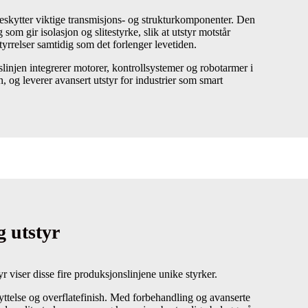
eskytter viktige transmisjons- og strukturkomponenter. Den
 som gir isolasjon og slitestyrke, slik at utstyr motstår
styrrelser samtidig som det forlenger levetiden.
injen integrerer motorer, kontrollsystemer og robotarmer i
n, og leverer avansert utstyr for industrier som smart
g utstyr
yr viser disse fire produksjonslinjene unike styrker.
yttelse og overflatefinish. Med forbehandling og avanserte