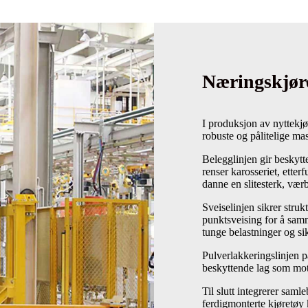
Næringskjøre
I produksjon av nyttekjø
robuste og pålitelige ma
Belegglinjen gir beskytt
renser karosseriet, etter
danne en slitesterk, værb
Sveiselinjen sikrer stru
punktsveising for å sa
tunge belastninger og sik
Pulverlakkeringslinjen p
beskyttende lag som mots
Til slutt integrerer saml
ferdigmonterte kjøretøy k