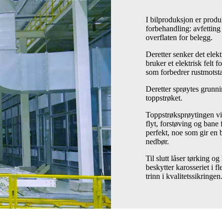
I bilproduksjon er prod
forbehandling: avfetting 
overflaten for belegg.
Deretter senker det elek
bruker et elektrisk felt 
som forbedrer rustmotsta
Deretter sprøytes grunnin
toppstrøket.
Toppstrøksprøytingen vis
flyt, forstøving og bane 
perfekt, noe som gir en
nedbør.
Til slutt låser tørking o
beskytter karosseriet i fl
trinn i kvalitetssikringen