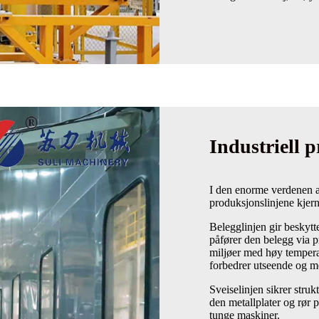
Industriell 
I den enorme verdenen av
produksjonslinjene kjerne
Belegglinjen gir beskytt
påfører den belegg via pr
miljøer med høy temperat
forbedrer utseende og 
Sveiselinjen sikrer stru
den metallplater og rør p
tunge maskiner.