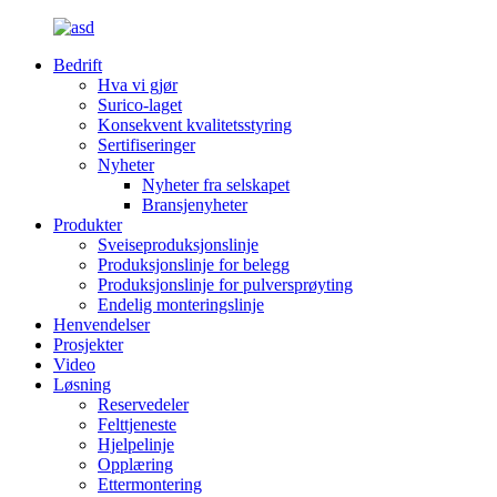
Bedrift
Hva vi gjør
Surico-laget
Konsekvent kvalitetsstyring
Sertifiseringer
Nyheter
Nyheter fra selskapet
Bransjenyheter
Produkter
Sveiseproduksjonslinje
Produksjonslinje for belegg
Produksjonslinje for pulversprøyting
Endelig monteringslinje
Henvendelser
Prosjekter
Video
Løsning
Reservedeler
Felttjeneste
Hjelpelinje
Opplæring
Ettermontering